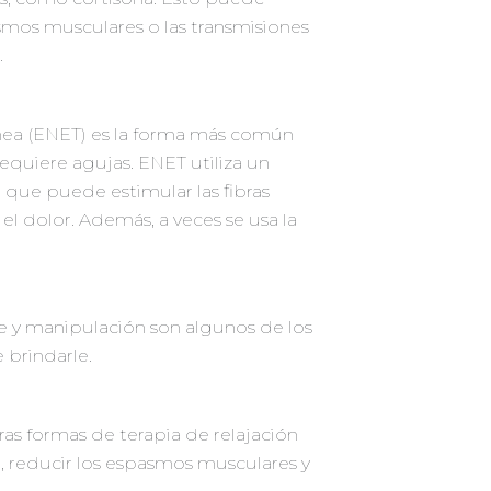
pasmos musculares o las transmisiones
.
ánea (ENET) es la forma más común
requiere agujas. ENET utiliza un
 que puede estimular las fibras
r el dolor. Además, a veces se usa la
je y manipulación son algunos de los
 brindarle.
as formas de terapia de relajación
or, reducir los espasmos musculares y