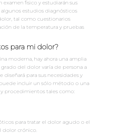
un examen fisico y estudiarán sus
 algunos estudios diagnósticos
dolor, tal como cuestionarios
vación de la temperatura y pruebas
os para mi dolor?
cina moderna, hay ahora una amplia
l grado del dolor varía de persona a
e diseñará para sus necesidades y
o puede incluir un sólo método o una
y procedimientos tales como:
óticos para tratar el dolor agudo o el
l dolor crónico.