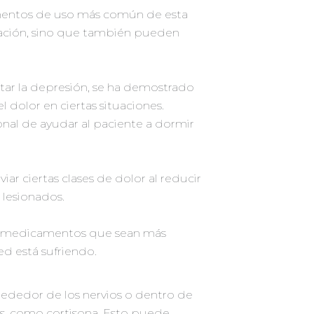
mentos de uso más común de esta
itación, sino que también pueden
tar la depresión, se ha demostrado
dolor en ciertas situaciones.
nal de ayudar al paciente a dormir
r ciertas clases de dolor al reducir
 lesionados.
de medicamentos que sean más
ed está sufriendo.
lrededor de los nervios o dentro de
os, como cortisona. Esto puede