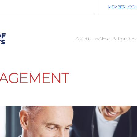
2026 TSA Annual Registration Now Open
REGISTER NOW
MEMBER LOGI
About TSA
For Patients
Fo
NAGEMENT