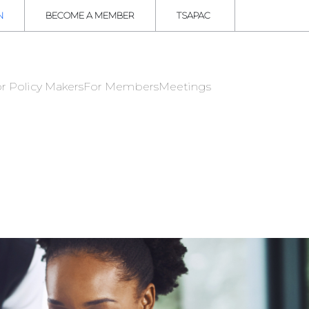
N
BECOME A MEMBER
TSAPAC
r Policy Makers
For Members
Meetings