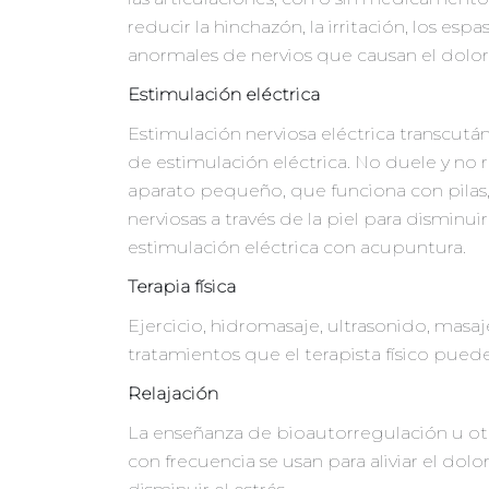
reducir la hinchazón, la irritación, los es
anormales de nervios que causan el dolor
Estimulación eléctrica
Estimulación nerviosa eléctrica transcut
de estimulación eléctrica. No duele y no 
aparato pequeño, que funciona con pilas,
nerviosas a través de la piel para disminui
estimulación eléctrica con acupuntura.
Terapia física
Ejercicio, hidromasaje, ultrasonido, masa
tratamientos que el terapista físico puede
Relajación
La enseñanza de bioautorregulación u otr
con frecuencia se usan para aliviar el dol