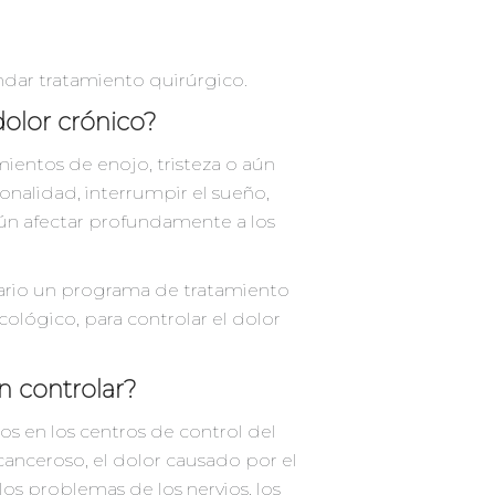
dar tratamiento quirúrgico.
dolor crónico?
mientos de enojo, tristeza o aún
onalidad, interrumpir el sueño,
y aún afectar profundamente a los
ario un programa de tratamiento
cológico, para controlar el dolor
n controlar?
 en los centros de control del
 canceroso, el dolor causado por el
, los problemas de los nervios, los